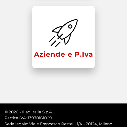
Aziende e P.Iva
© 2026 - Iliad Italia S.p.A.
Partita IVA: 13970161009
Sede legale: Viale Francesco Restelli 1/A - 20124, Milano