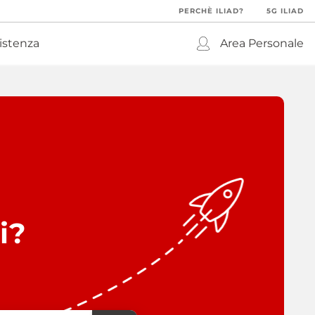
PERCHÈ ILIAD?
5G ILIAD
istenza
Area Personale
i?