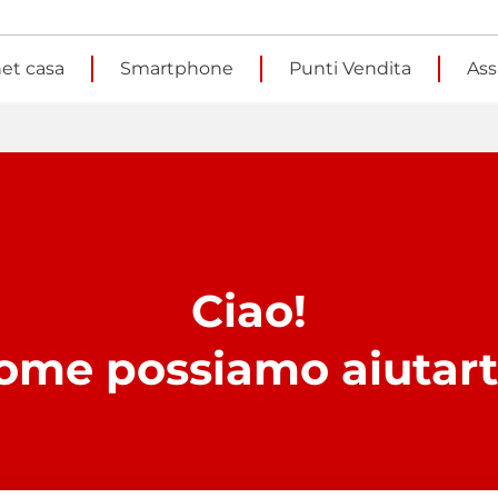
net casa
Smartphone
Punti Vendita
Ass
Ciao!
ome possiamo aiutart